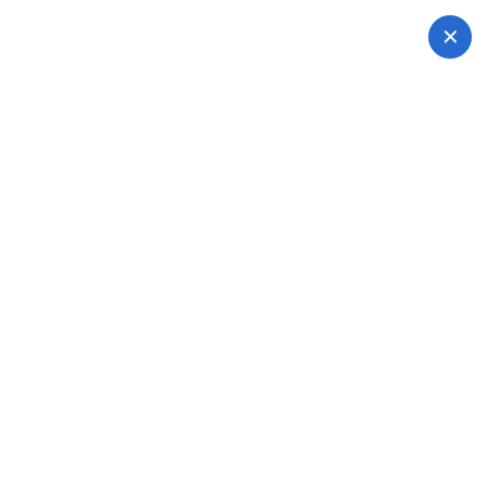
登录平台
✕
标签云列表
按标签聚合浏览相关文章
《杀戮风暴》首映引热议：主演表现出色，票房有望冲