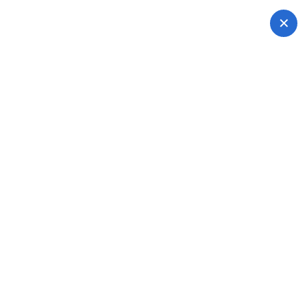
登录平台
✕
标签云列表
按标签聚合浏览相关文章
《花月杀手》首周热映，票房飙升引发全网热议