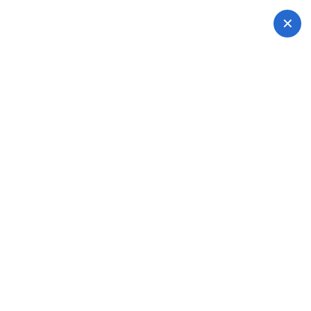
✕
5
影视中心
联系我们
登录平台