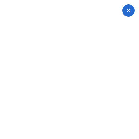
✕
5
影视中心
联系我们
登录平台